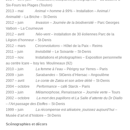
Six-Fours les Plages (Toulon)
2013 – mai
Animal = homme à 99%
– Installation – A
nimal /
Animalité
– La Briche – St-Denis
2012 – juin
Invasion
–
Journée de la biodiversité
– Parc Georges
Valbon – La Courneuve
2012 – avril
Néo-vent
– installation de 30 éoliennes Parc de la
Légion d’honneur – St-Denis
2012 – mars
Circonvolutions
– Hôtel de la Paix – Reims
2011 – juin
Invisibilité
– Le Soixante – St-Denis
2010 – nov. Installations et photographies – Exposition personnelle
au centre Icare – Issy les Moulineaux (92)
2010 – juin
La femme à l’eau –
Périgny sur Yerres – Paris
2009 – juin
Sarabandes
– StGenis d’Hiersac – Angoulême
2007 – avril
Le conte de Zakia et son arbre délié
– St-Denis
2004 – octobre
Performance
– café Starck – Paris
2003 – juin
Métamorphose, Renaissance
–
Journée verte
– Tours
2002 – octobre
La mort des papillons
et
La Salle d’attente du Dr Diallo
– l’Art passage des Etoffes
– St-Denis
1999 – juin
La récompense est aléatoire, jouissez aujourd’hui
–
Musée d’art et d’histoire – St-Denis
Scénographies et décors