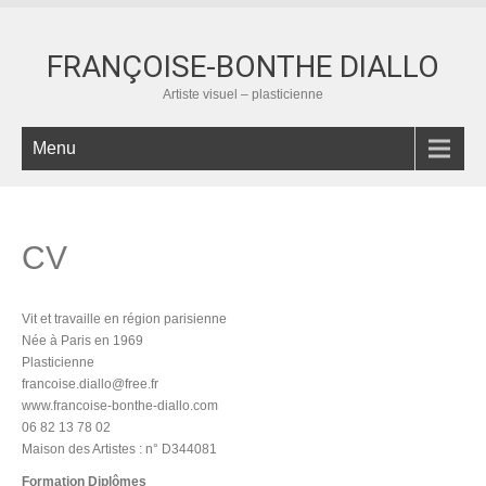
FRANÇOISE-BONTHE DIALLO
Artiste visuel – plasticienne
Menu
CV
Vit et travaille en région parisienne
Née à Paris en 1969
Plasticienne
francoise.diallo@free.fr
www.francoise-bonthe-diallo.com
06 82 13 78 02
Maison des Artistes : n° D344081
Formation Diplômes