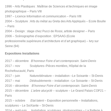
1996 – Arts Plastiques : Maîtrise de Sciences et techniques en image
photographique – Paris VIII
1997 – Licence Information et communication – Paris VIII
2004 – Sculpture : Arts du métal au Greta des Arts Appliqués – Ecole Boulle
– Paris
2004 – Design : stage chez Pucci de Rossi, artiste designer – Paris
2006 – Scénographie d’exposition : EPSAAG (Ecole
professionnelle.supérieure.d’architecture et d’art graphique) – Ivry sur
Seine (94)
Expositions Installations
2017 – décembre
B’honneur Foire d’art contemporain. Saint-Denis
2017 – nov Sculptures–Pièces montées, Hôpital de la
Rochefoucauld, Paris
2017 – juin Nature/dénature – installation –Le Soixante – St-Denis
2017 – mai
Dédoublements
– installation –Le Soixante – St-Denis
2016 – décembre
B’honneur Foire d’art contemporain. Saint-Denis
2015 – décembre
L’arbre alucyclé
– sculpture – Le Grand Palais COP21 –
Paris
2015 – octobre
Etat latent
– Exposition personnelle – Installations,
sculptures – Le SoiXante – St-Denis
2014 – avril-juin Installation, sculptures, photographies – La Batterie à