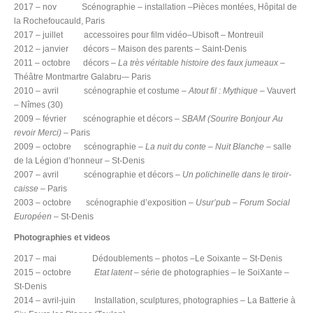
2017 – nov Scénographie – installation –Pièces montées, Hôpital de
la Rochefoucauld, Paris
2017 – juillet accessoires pour film vidéo–Ubisoft – Montreuil
2012 – janvier décors – Maison des parents – Saint-Denis
2011 – octobre décors –
La très véritable histoire des faux jumeaux –
Théâtre Montmartre Galabru-– Paris
2010 – avril scénographie et costume –
Atout fil : Mythique –
Vauvert
– Nîmes (30)
2009 – février scénographie et décors
– SBAM (Sourire Bonjour Au
revoir Merci)
– Paris
2009 – octobre scénographie –
La nuit du conte
–
Nuit Blanche
– salle
de la Légion d’honneur – St-Denis
2007 – avril scénographie et décors
– Un polichinelle dans le tiroir-
caisse
– Paris
2003 – octobre scénographie d’exposition –
Usur’pub
–
Forum Social
Européen
– St-Denis
Photographies et videos
2017 – mai Dédoublements – photos –Le Soixante – St-Denis
2015 – octobre
Etat latent
– série de photographies – le SoiXante –
St-Denis
2014 – avril-juin Installation, sculptures, photographies – La Batterie à