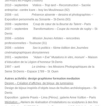
Six-Fours les Plages (Toulon)
2010 – septembre Vidéos –
Trop tard
–
Reconstruction
– Sacrée
entreprise –centre Icare – Issy les Moulineaux (92)
2008 – oct.
Présence absente
– dessins et photographies –
Exposition personnelle au Soixante – St-Denis (93)
2008 – septembre Coup de cœur de la
Bourse du Talent
– Paris
2007 – septembre
Transformations – Coupe du monde de rugby
– St-
Denis
2006 – octobre
Mission Jeunes Artistes
– rencontres
professionnelles – Toulouse (31)
2006 – octobre
Sex is politics
– 6ème édition des
Journées
cinématographiques dionysiennes
2001 – septembre
“Adam + Eve”
Mutations in vitro, monum’
– Maison
d’éducation de la Légion d’honneur St-Denis
1997 – avril
Le cinéma –
les Missions Photographiques de la
Seine St-Denis – Espace 1789 – St Ouen
Autres activités: design graphisme formation mediation
Design – Création d’affiches, de bijoux, de luminaires
Design de bijoux inspirés d’objets issus de fouilles archéologiques – St-
Denis
Exposition : galerie Praxis – Lima (Pérou) ; galerie Anne Vuitton – Paris
Médiation –
Ateliers de réalisation d’installations ou sculptures à des fins