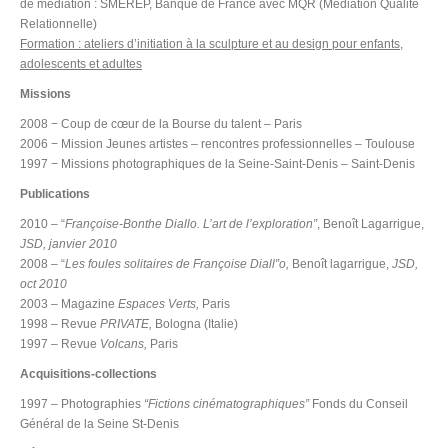
de médiation : SMEREP, Banque de France avec MQR (Médiation Qualité
Relationnelle)
Formation : ateliers d’initiation à la sculpture et au design pour enfants,
adolescents et adultes
Missions
2008 − Coup de cœur de la Bourse du talent
–
Paris
2006 − Mission Jeunes artistes
–
rencontres professionnelles – Toulouse
1997 − Missions photographiques de la Seine-Saint-Denis – Saint-Denis
Publications
2010 – “
Françoise-Bonthe Diallo. L’art de l’exploration”
, Benoît Lagarrigue,
JSD, janvier 2010
2008 – “
Les foules solitaires de Françoise Diall”o,
Benoît lagarrigue,
JSD,
oct 2010
2003 – Magazine
Espaces Verts,
Paris
1998 – Revue
PRIVATE,
Bologna (Italie)
1997 – Revue
Volcans,
Paris
Acquisitions-collections
1997 – Photographies
“Fictions cinématographiques”
Fonds du Conseil
Général de la Seine St-Denis