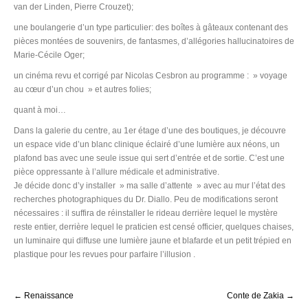
van der Linden, Pierre Crouzet);
une boulangerie d’un type particulier: des boîtes à gâteaux contenant des
pièces montées de souvenirs, de fantasmes, d’allégories hallucinatoires de
Marie-Cécile Oger;
un cinéma revu et corrigé par Nicolas Cesbron au programme : » voyage
au cœur d’un chou » et autres folies;
quant à moi…
Dans la galerie du centre, au 1er étage d’une des boutiques, je découvre
un espace vide d’un blanc clinique éclairé d’une lumière aux néons, un
plafond bas avec une seule issue qui sert d’entrée et de sortie. C’est une
pièce oppressante à l’allure médicale et administrative.
Je décide donc d’y installer » ma salle d’attente » avec au mur l’état des
recherches photographiques du Dr. Diallo. Peu de modifications seront
nécessaires : il suffira de réinstaller le rideau derrière lequel le mystère
reste entier, derrière lequel le praticien est censé officier, quelques chaises,
un luminaire qui diffuse une lumière jaune et blafarde et un petit trépied en
plastique pour les revues pour parfaire l’illusion .
Post
←
Renaissance
Conte de Zakia
→
navigation